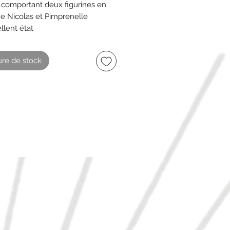
comportant deux figurines en
ue Nicolas et Pimprenelle
llent état
e hauteur chacune
intage
re de stock