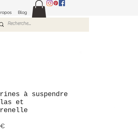
propos
Blog
rines à suspendre
las et
renelle
Prix
 €