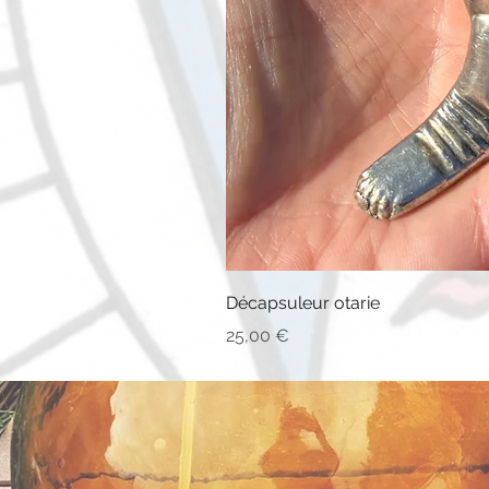
Décapsuleur otarie
Prix
25,00 €