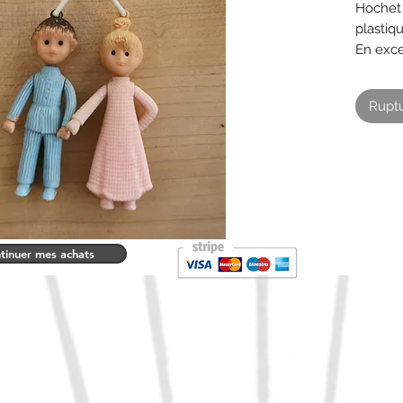
Hochet 
plastiq
En exce
8 cm d
Jouet v
Ruptu
tinuer mes achats