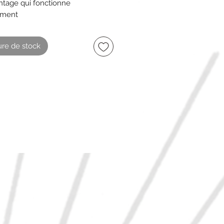
intage qui fonctionne
ement
m
re de stock