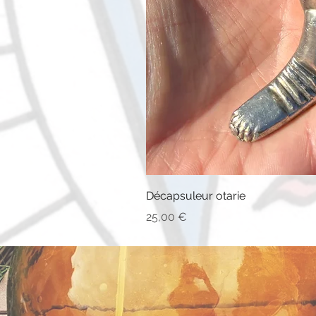
Décapsuleur otarie
Prix
25,00 €