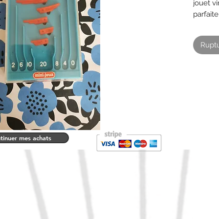
jouet v
parfait
12 x7 c
Ruptu
tinuer mes achats