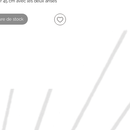
 45 cm avec les deux anses
 : 17 cm
 : 25 cm
re de stock