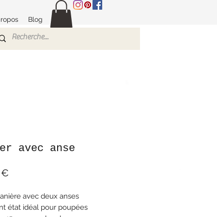
propos
Blog
er avec anse
Prix
 €
panière avec deux anses
nt état idéal pour poupées