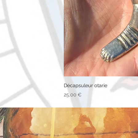
Décapsuleur otarie
Prix
25,00 €