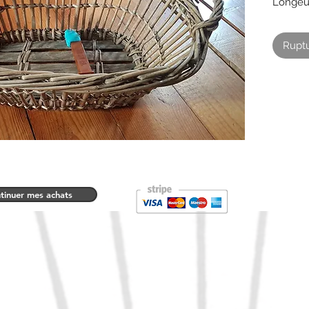
Longeur
Hauteur
Largeur
Ruptu
tinuer mes achats