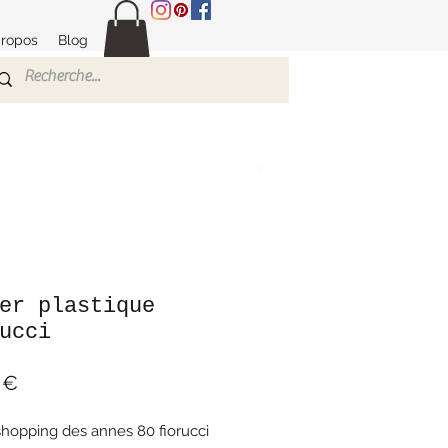
propos
Blog
er plastique
ucci
Prix
 €
shopping des annes 80 fiorucci