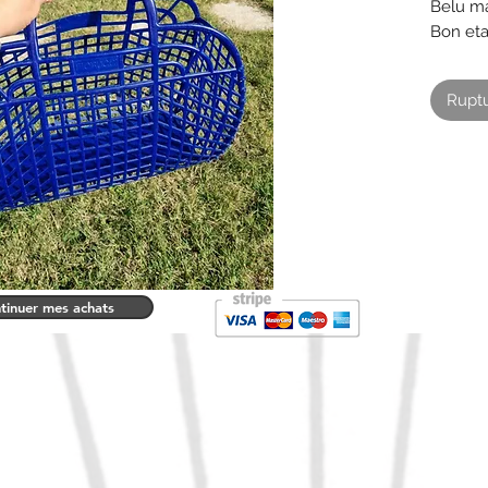
Belu ma
Bon eta
Ruptu
tinuer mes achats