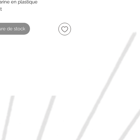
rine en plastique
t
re de stock