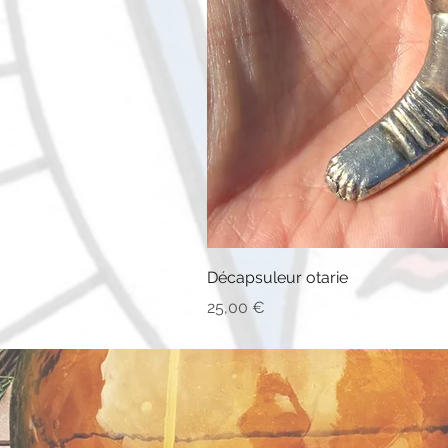
Décapsuleur otarie
Prix
25,00 €