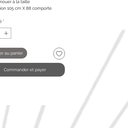
nouer à la taille
ion 105 cm X 88 comporte
s traces d’usage
é
*
er au panier
Commander et payer