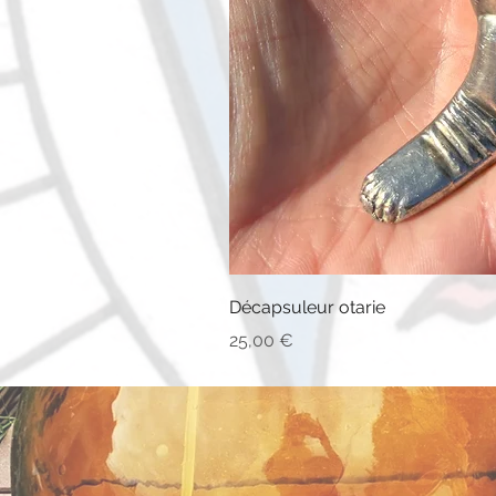
Décapsuleur otarie
Prix
25,00 €