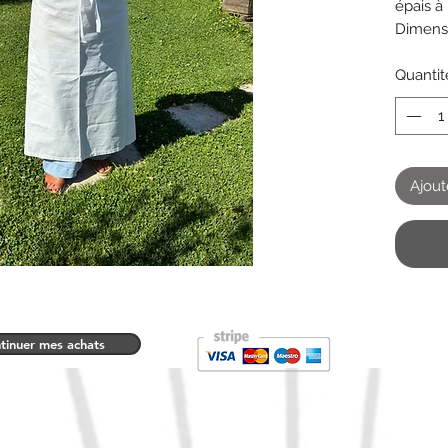
épais à 
Dimens
quelque
Quantit
Ajout
tinuer mes achats