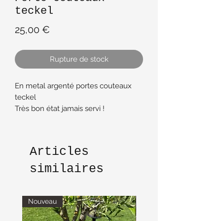
teckel
Prix
25,00 €
Rupture de stock
En metal argenté portes couteaux
teckel
Très bon état jamais servi !
9 cm de longueur
2 cm hauteur
Articles
similaires
Nouveau
Nouveau