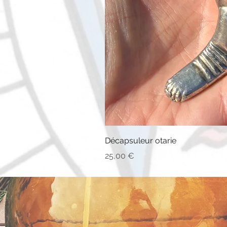
Décapsuleur otarie
Prix
25,00 €