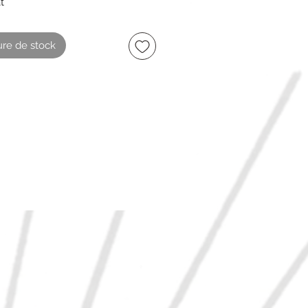
at
t avec notice
un peu abimée
re de stock