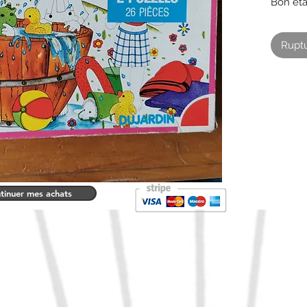
Bon et
Comple
Boite 
Ruptu
tinuer mes achats