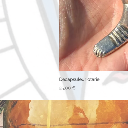
Décapsuleur otarie
Prix
25,00 €