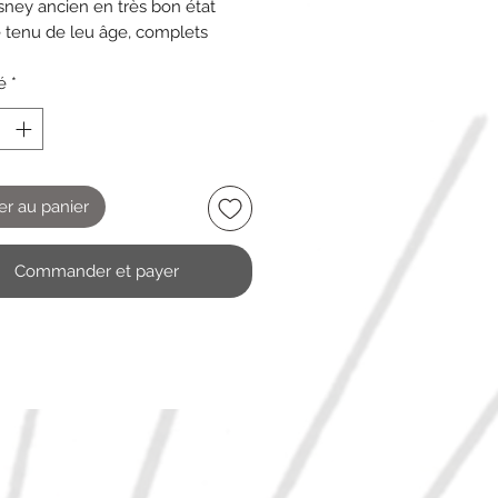
sney ancien en très bon état
 tenu de leu âge, complets
îte abimée sur un côté
ment
é
*
er au panier
Commander et payer