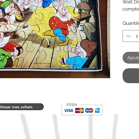
Walt Di
compte
mais bo
unique
Quantit
Ajout
tinuer mes achats