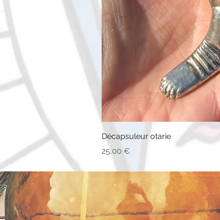
Décapsuleur otarie
Prix
25,00 €