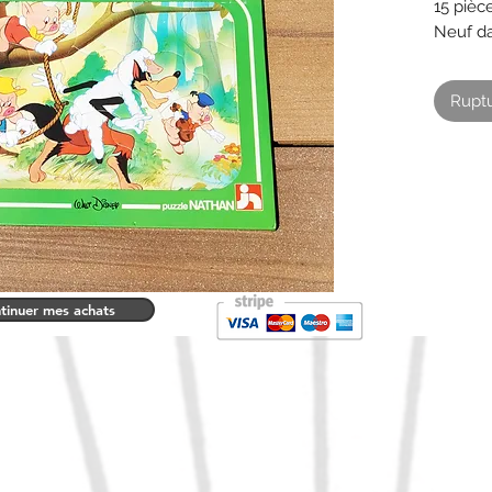
15 pièc
Neuf da
vintage
Ruptu
tinuer mes achats