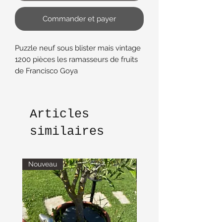
Commander et payer
Puzzle neuf sous blister mais vintage
1200 pièces les ramasseurs de fruits
de Francisco Goya
Articles
similaires
Nouveau
Nouveau