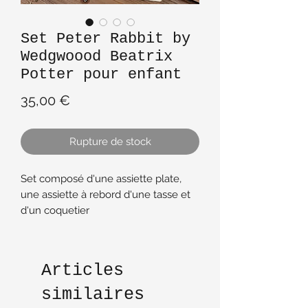
Set Peter Rabbit by
Wedgwoood Beatrix
Potter pour enfant
Prix
35,00 €
Rupture de stock
Set composé d'une assiette plate,
une assiette à rebord d'une tasse et
d'un coquetier
d'après les dessins de Beatrix Potter
Dans sa boîte d'origine
Articles
similaires