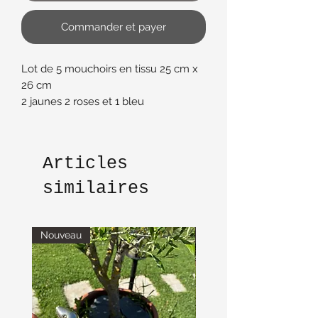
Commander et payer
Lot de 5 mouchoirs en tissu 25 cm x
26 cm
2 jaunes 2 roses et 1 bleu
Articles
similaires
Nouveau
Nouveau