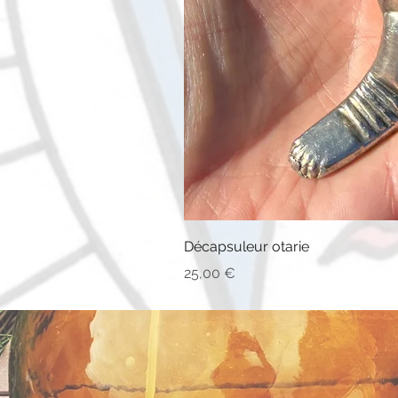
Décapsuleur otarie
Prix
25,00 €