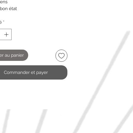
iens
 bon état
é
*
er au panier
Commander et payer