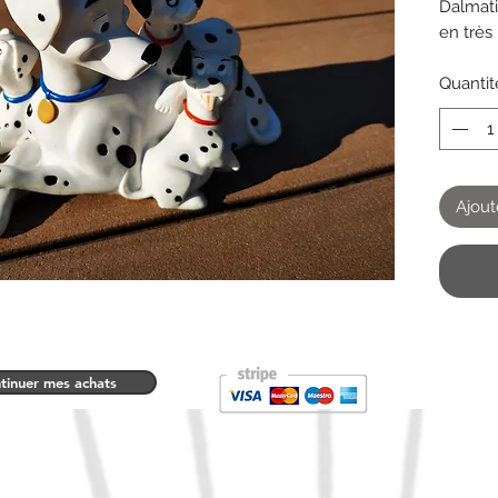
Dalmat
en très
Quantit
Ajout
tinuer mes achats