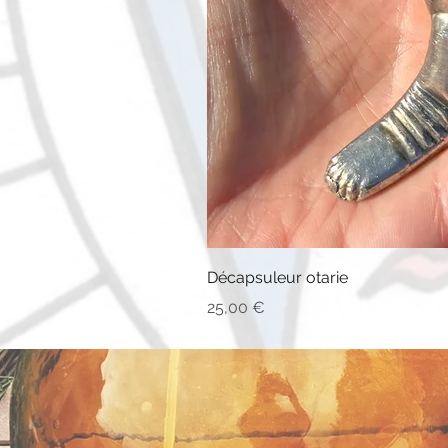
Décapsuleur otarie
Prix
25,00 €