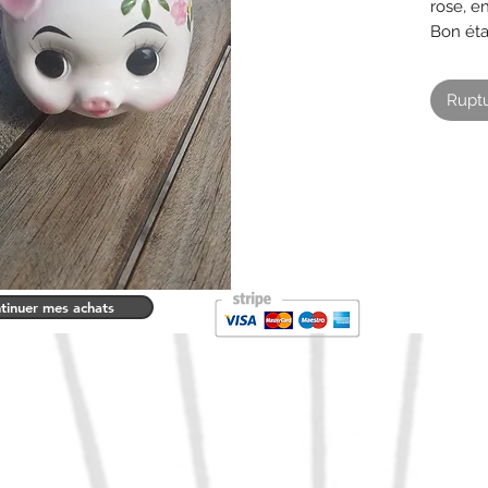
rose, e
Bon ét
ouvertu
impécc
Ruptu
16 cm 
11 cm h
12 cm l
Jouet v
tinuer mes achats