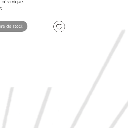
n céramique.
at
re en bas caoutchouc
able.
re de stock
longueur
auteur
argeur
intage