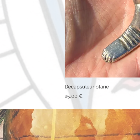
Décapsuleur otarie
Prix
25,00 €