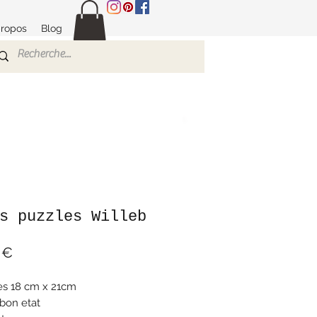
propos
Blog
s puzzles Willeb
Prix
 €
es 18 cm x 21cm
 bon etat