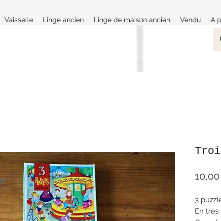
Vaisselle
Linge ancien
Linge de maison ancien
Vendu
A 
Troi
10,00
3 puzzl
En tres