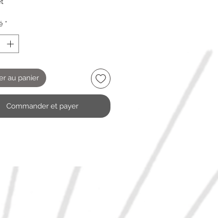
t
 puzzle comporte 35 pièces
é
*
er au panier
Commander et payer