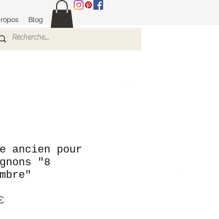
propos
Blog
e ancien pour
gnons "8
mbre"
Prix
€