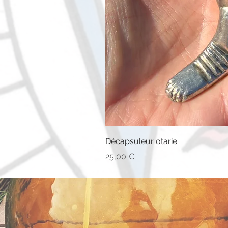
Décapsuleur otarie
Prix
25,00 €