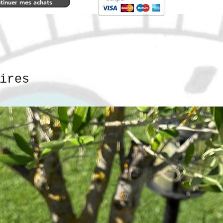
tinuer mes achats
ires