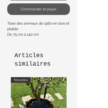
Commander et payer
Toise des animaux de 1960 en bois et
pliable
De 75 cm à 140 cm
Trous pour fixer au mur en haut et en
bas de la toise
Articles
similaires
Nouveau
Nouveau