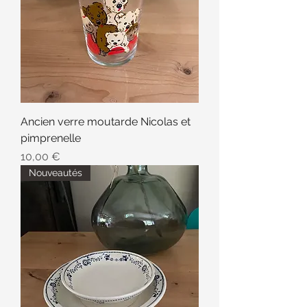
Ancien verre moutarde Nicolas et
pimprenelle
Prix
10,00 €
Nouveautés