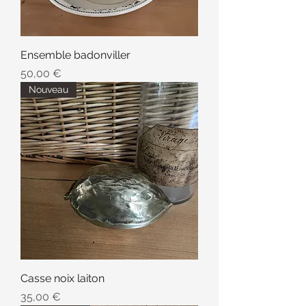
Ensemble badonviller
Prix
50,00 €
Nouveau
Casse noix laiton
Prix
35,00 €