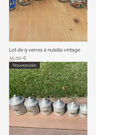
Lot de 9 verres à nutella vintage
Prix
35,00 €
Nouveautés