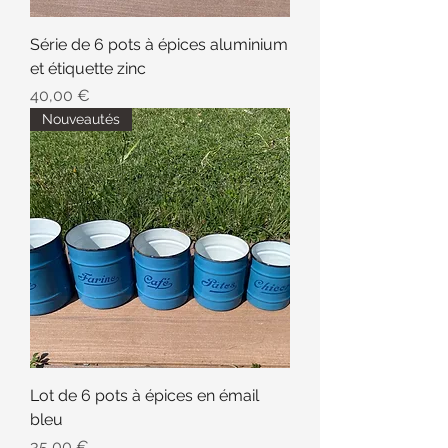
Série de 6 pots à épices aluminium
et étiquette zinc
Prix
40,00 €
Nouveautés
Lot de 6 pots à épices en émail
bleu
Prix
35,00 €