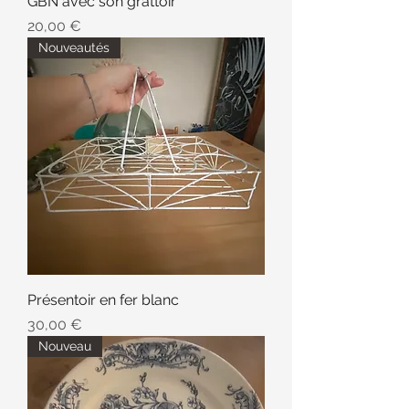
GBN avec son grattoir
Prix
20,00 €
Nouveautés
Présentoir en fer blanc
Prix
30,00 €
Nouveau