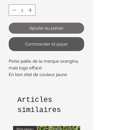
Ajouter au panier
Commander et payer
Porte paille de la marque orangina,
mais logo effacé.
En bon état de couleur jaune
hauteur 13 cm
diamètre 4 cm
Articles
similaires
Nouveau
Nouveau