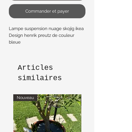
Commander et payer
Lampe suspension nuage skojig ikea
Design henrik preutz de couleur
bleue
Très bon état ampoule fournie
diamètre 37 cm
Articles
similaires
Nouveau
Nouveau